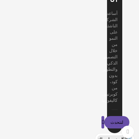
أساعد
الشركات
الناشئة
على
النمو
من
خلال
التصميم
الذكي
والتطوير
بدون
كود،
من
كوبرتينو،
كاليفورنيا.
لنتحدث