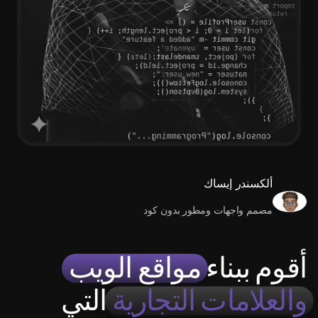
ألكسندر إيساك
مصمم واجهات ومطور بدون كود
أقوم ببناء
مواقع الويب
والعلامات التجارية
التي