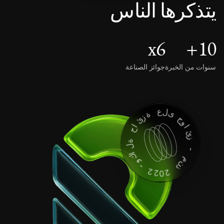
يتذكرها الناس
x
6
+
10
سنوات من الخبرة
جوائز الصناعة
ة
ع
ز
ئ
ل
ى
ا
ح
ج
و
ة
ل
ا
ئ
ا
ك
ز
و
-
-
2
م
2
ن
0
ذ
2