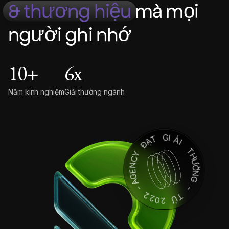
& thương hiệu
mà mọi
người ghi nhớ
10
+
6
x
Năm kinh nghiệm
Giải thưởng ngành
T
Ạ
G
Đ
I
Ả
Y
I
C
N
T
E
H
G
Ư
A
Ở
-
N
G
2
2
-
0
2
T
Ừ